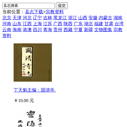
当前位置：
县志下载
>
宗教资料
北京
天津
河北
辽宁
吉林
黑龙江
浙江
山西
安徽
内蒙古
湖南
河南
山东
江西
上海
江苏
广西
陕西
广东
湖北
福建
甘肃
台湾
云南
海南
港澳
四川
青海
贵州
西藏
宁夏
新疆
文物图集
宗教
资料
丁天魁主编：国清寺.
￥10.00 元