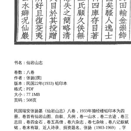
书名：仙岩山志
卷数：八卷
作者：张扬[撰]
版本：民国22年(1933) 铅印本
格式：PDF
大小：77.1MB
页码：508页
民国瑞安张扬纂《仙岩山志》八卷，1933年籀经楼铅印本为四
册。卷首有仙岩山图、自叙、凡例，卷一山水，卷二古迹，卷三
志目，卷四金石，卷五高僧，卷六杂志，卷七杂咏，卷八记叙赋
铭，卷末有跋、近人诗录、捐资题名。张扬（1903-1969），字