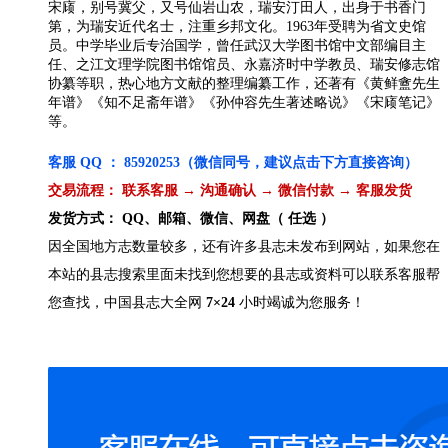
宋庼，别号冀父，又号仙岩山农，瑞安汀田人，出身于书香门
第，为瑞安近代名士，注重乡邦文化。1963年受聘为省文史馆
员。中学毕业后专治国学，曾任武汉大学图书馆中文部编目主
任、之江文理学院图书馆馆员、永嘉济时中学教员、瑞安修志馆
协纂等职，热心地方文献的整理编纂工作，还著有《黄鲜盦先生
年谱》《知不足斋年谱》《孙仲容先生著述略说》《宋庼笔记》
等。
客服 QQ ： 85920253（微信同号，建议点击下方直接咨询）
交易流程： 联系客服 → 沟通确认 → 微信付款 → 客服发货
发货方式： QQ、邮箱、微信、网盘（ 任选 ）
因全国地方志数量较多，还有许多县志未发布到网站，如果您在
本站的县志搜索里面未找到您想要的县志或资料可以联系客服帮
您查找，中国县志大全网
7×24
小时竭诚为您服务！