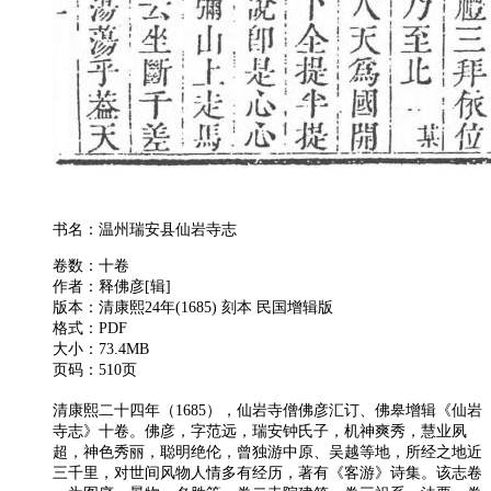
书名：温州瑞安县仙岩寺志
卷数：十卷
作者：释佛彦[辑]
版本：清康熙24年(1685) 刻本 民国增辑版
格式：PDF
大小：73.4MB
页码：510页
清康熙二十四年（1685），仙岩寺僧佛彦汇订、佛皋增辑《仙岩
寺志》十卷。佛彦，字范远，瑞安钟氏子，机神爽秀，慧业夙
超，神色秀丽，聪明绝伦，曾独游中原、吴越等地，所经之地近
三千里，对世间风物人情多有经历，著有《客游》诗集。该志卷