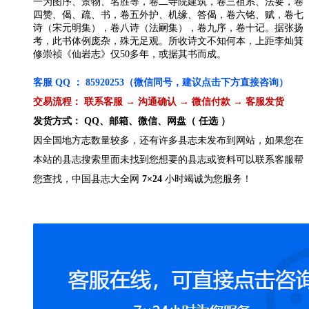
一为图序、景物、名胜等，卷二寺院建筑，卷三祖系、法要，卷
四赞、偈、疏、书，卷五外护、机缘、答偈，卷六铭、赋，卷七
诗（宋元明集），卷八诗（法嗣集），卷九序，卷十记。据张扬
考，此书体例庞杂，殊无足观。所收诗文不知何本，上距李灿箕
修崇祯《仙岩志》仅50多年，或据其书而成。
客服 QQ ： 85920253（微信同号，建议点击下方直接咨询）
交易流程： 联系客服 → 沟通确认 → 微信付款 → 客服发货
发货方式： QQ、邮箱、微信、网盘（ 任选 ）
因全国地方志数量较多，还有许多县志未发布到网站，如果您在
本站的县志搜索里面未找到您想要的县志或资料可以联系客服帮
您查找，中国县志大全网
7×24
小时竭诚为您服务！