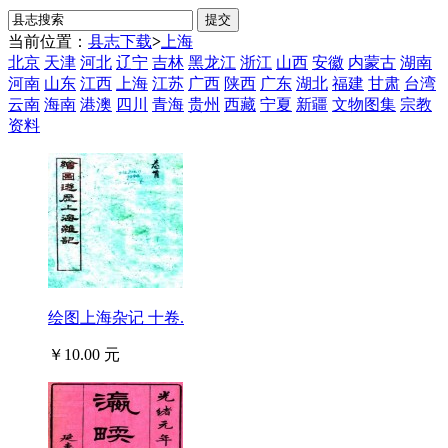
当前位置：
县志下载
>
上海
北京
天津
河北
辽宁
吉林
黑龙江
浙江
山西
安徽
内蒙古
湖南
河南
山东
江西
上海
江苏
广西
陕西
广东
湖北
福建
甘肃
台湾
云南
海南
港澳
四川
青海
贵州
西藏
宁夏
新疆
文物图集
宗教
资料
绘图上海杂记 十卷.
￥10.00 元