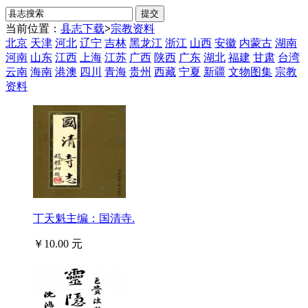
当前位置：
县志下载
>
宗教资料
北京
天津
河北
辽宁
吉林
黑龙江
浙江
山西
安徽
内蒙古
湖南
河南
山东
江西
上海
江苏
广西
陕西
广东
湖北
福建
甘肃
台湾
云南
海南
港澳
四川
青海
贵州
西藏
宁夏
新疆
文物图集
宗教
资料
丁天魁主编：国清寺.
￥10.00 元