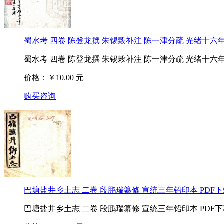
蜀水考 四卷 陈登龙撰 朱锡榖补注 陈一津分疏 光绪十六年
蜀水考 四卷 陈登龙撰 朱锡榖补注 陈一津分疏 光绪十六年
价格：￥10.00 元
购买咨询
巴塘盐井乡土志 二卷 段鹏瑞纂修 宣统三年铅印本 PDF
巴塘盐井乡土志 二卷 段鹏瑞纂修 宣统三年铅印本 PDF