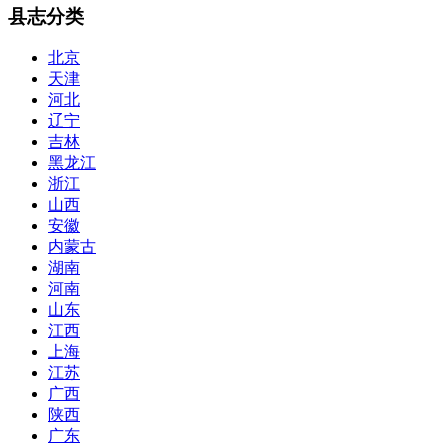
县志分类
北京
天津
河北
辽宁
吉林
黑龙江
浙江
山西
安徽
内蒙古
湖南
河南
山东
江西
上海
江苏
广西
陕西
广东