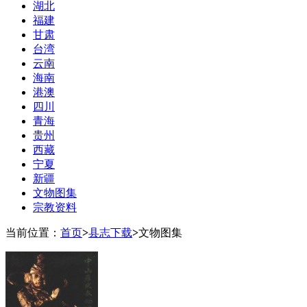
湖北
福建
甘肃
台湾
云南
海南
港澳
四川
青海
贵州
西藏
宁夏
新疆
文物图集
宗教资料
当前位置：
首页
>
县志下载
>
文物图集