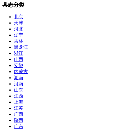
县志分类
北京
天津
河北
辽宁
吉林
黑龙江
浙江
山西
安徽
内蒙古
湖南
河南
山东
江西
上海
江苏
广西
陕西
广东