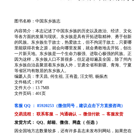
图书名称：中国东乡族志
内容简介：本志记述了中国东乡族的历史以及政治、经济、文化
等各方面的发展与现状。东乡族是具有开拓进取精神、勇于创新
的民族。东乡族生于故士，热爱故土，但不拘泥于故土，只要哪
里能获得衣食之源，就会向哪里发展，就会勇敢地去开拓，创出
一片新天地。东乡族是一个生命力极强、进取心极强的民族。正
因为这样，东乡族人口不算很多，但足迹却遍及全国，除了州内
东乡族自治县聚居着东乡族人外，甘肃全省和新疆、青海、宁夏
等省区均有散居的东乡族人。
编纂人员：李天昌, 何生祖, 王有盈, 汪文明, 杨振杰
文件格式：PDF
文件大小：13.7MB
文件页码：401页
客服 QQ ： 85920253（微信同号，建议点击下方直接咨询）
交易流程： 联系客服 → 沟通确认 → 微信付款 → 客服发货
发货方式： QQ、邮箱、微信、网盘（ 任选 ）
因全国地方志数量较多，还有许多县志未发布到网站，如果您在