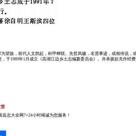
南郊为望族，前代人文鹊起，科甲蝉联。先哲风徽，名贤事迹，或相传说，
，于1989年1月成立《高湖江边乡土志编纂委员会》。并承拨款充作经
发货
县志大全网7×24小时竭诚为您服务！