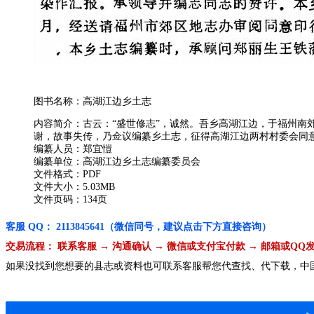
图书名称：高湖江边乡土志
内容简介：古云：“盛世修志”，诚然。吾乡高湖江边，于福州
谢，故事失传，乃佥议编纂乡土志，征得高湖江边两村村委会同意
编纂人员：郑宜愷
编纂单位：高湖江边乡土志编纂委员会
文件格式：PDF
文件大小：5.03MB
文件页码：134页
客服 QQ： 2113845641（微信同号，建议点击下方直接咨询）
交易流程： 联系客服 → 沟通确认 → 微信或支付宝付款 → 邮箱或QQ
如果没找到您想要的县志或资料也可联系客服帮您代查找、代下载，中国