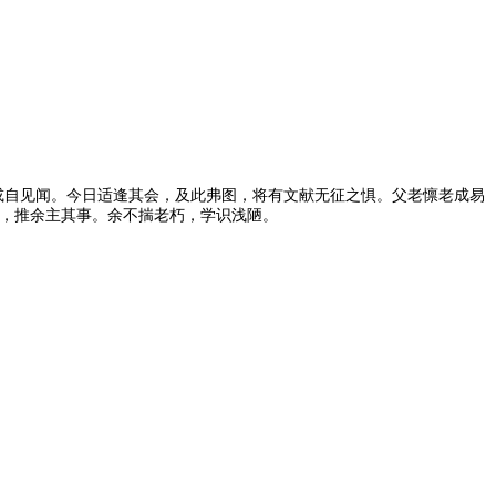
或自见闻。今日适逢其会，及此弗图，将有文献无征之惧。父老懔老成易
费，推余主其事。余不揣老朽，学识浅陋。