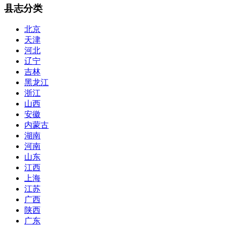
县志分类
北京
天津
河北
辽宁
吉林
黑龙江
浙江
山西
安徽
内蒙古
湖南
河南
山东
江西
上海
江苏
广西
陕西
广东