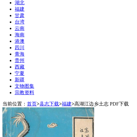
湖北
福建
甘肃
台湾
云南
海南
港澳
四川
青海
贵州
西藏
宁夏
新疆
文物图集
宗教资料
当前位置：
首页
>
县志下载
>
福建
>
高湖江边乡土志 PDF下载