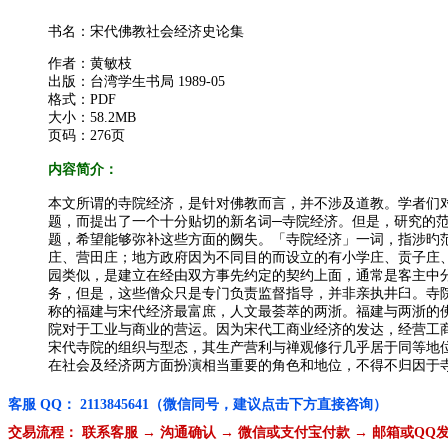
书名：宋代佛教社会经济史论集
作者：黄敏枝
出版：台湾学生书局 1989-05
格式：PDF
大小：58.2MB
页码：276页
内容简介：
本文所谓的寺院经济，是针对佛教而言，并不涉及道教。学者们
题，而提出了一个十分贴切的新名词─寺院经济。但是，研究的
题，希望能够弥补这些方面的阙失。「寺院经济」一词，指涉旳
庄、营田庄；地方政府因为不同目的而设立的有小学庄、贡子庄
园类似，是建立在经由双方事先约定的契约上面，通常是客主中
务，但是，这些僧众只是专门负责监督指导，并非亲执井臼。寺
称的福建与宋代经济最富庶，人文最荟萃的两浙。福建与两浙的
院对于工业与商业的营运。因为宋代工商业经济的发达，经营工
宋代寺院的组织与型态，其生产营利与禅观修行几乎居于同等地
在社会及经济两方面扮演相当重要的角色和地位，不得不归因于
客服 QQ： 2113845641（微信同号，建议点击下方直接咨询）
交易流程： 联系客服 → 沟通确认 → 微信或支付宝付款 → 邮箱或QQ