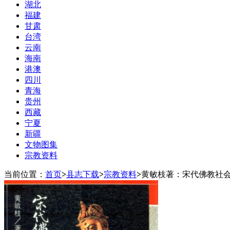
湖北
福建
甘肃
台湾
云南
海南
港澳
四川
青海
贵州
西藏
宁夏
新疆
文物图集
宗教资料
当前位置：
首页
>
县志下载
>
宗教资料
>
黄敏枝著：宋代佛教社会经