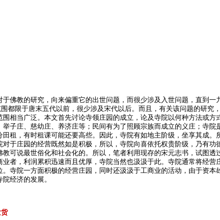
对于佛教的研究，向来偏重它的出世问题，而很少涉及入世问题，直到一
范围都限于唐末五代以前，很少涉及宋代以后。而且，有关该问题的研究
范围相当广泛。本文首先讨论寺领庄园的成立，论及寺院以何种方法或方
、举子庄、慈幼庄、养济庄等；民间有为了照顾宗族而成立的义庄；寺院
分田租，有时租课可能还要高些。因此，寺院有如地主阶级，坐享其成。
院对于庄园的经营既然如是积极，所以，寺院向喜依托权贵阶级，乃有功
佛教可说最世俗化和社会化的。所以，笔者利用现存的宋元志书，试图透
商业者，利润累积迅速而且优厚，寺院当然也汲汲于此。寺院通常将经营
位。寺院一方面积极的经营庄园，同时还汲汲于工商业的活动，由于资本
寺院经济的发展。
发货