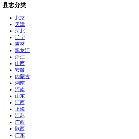
县志分类
北京
天津
河北
辽宁
吉林
黑龙江
浙江
山西
安徽
内蒙古
湖南
河南
山东
江西
上海
江苏
广西
陕西
广东