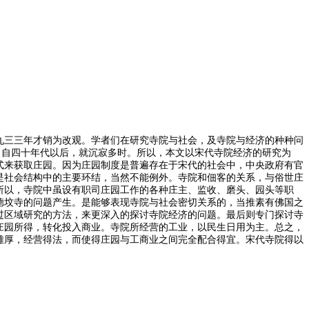
九三三年才销为改观。学者们在研究寺院与社会，及寺院与经济的种种问
，自四十年代以后，就沉寂多时。所以，本文以宋代寺院经济的研究为
式来获取庄园。因为庄园制度是普遍存在于宋代的社会中，中央政府有官
是社会结构中的主要环结，当然不能例外。寺院和佃客的关系，与俗世庄
所以，寺院中虽设有职司庄园工作的各种庄主、监收、磨头、园头等职
德坟寺的问题产生。是能够表现寺院与社会密切关系的，当推素有佛国之
过区域研究的方法，来更深入的探讨寺院经济的问题。最后则专门探讨寺
庄园所得，转化投入商业。寺院所经营的工业，以民生日用为主。总之，
雄厚，经营得法，而使得庄园与工商业之间完全配合得宜。宋代寺院得以