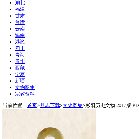
湖北
福建
甘肃
台湾
云南
海南
港澳
四川
青海
贵州
西藏
宁夏
新疆
文物图集
宗教资料
当前位置：
首页
>
县志下载
>
文物图集
>
彭阳历史文物 2017版 P