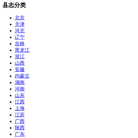
县志分类
北京
天津
河北
辽宁
吉林
黑龙江
浙江
山西
安徽
内蒙古
湖南
河南
山东
江西
上海
江苏
广西
陕西
广东