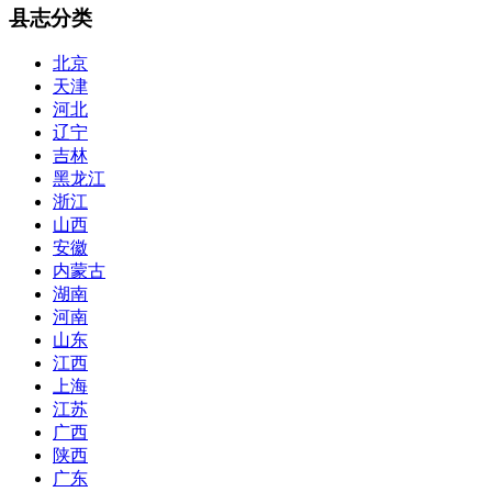
县志分类
北京
天津
河北
辽宁
吉林
黑龙江
浙江
山西
安徽
内蒙古
湖南
河南
山东
江西
上海
江苏
广西
陕西
广东