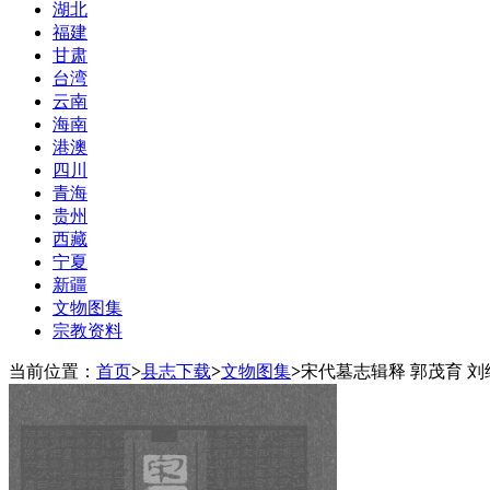
湖北
福建
甘肃
台湾
云南
海南
港澳
四川
青海
贵州
西藏
宁夏
新疆
文物图集
宗教资料
当前位置：
首页
>
县志下载
>
文物图集
>
宋代墓志辑释 郭茂育 刘继