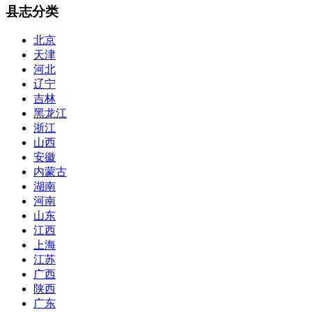
县志分类
北京
天津
河北
辽宁
吉林
黑龙江
浙江
山西
安徽
内蒙古
湖南
河南
山东
江西
上海
江苏
广西
陕西
广东