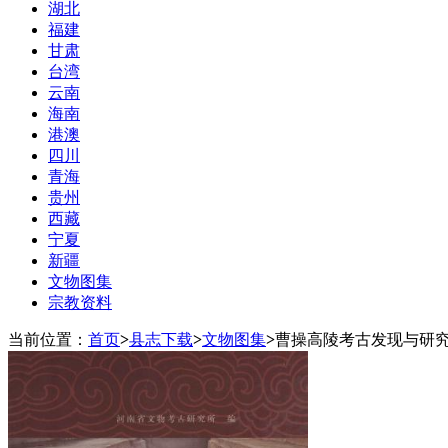
湖北
福建
甘肃
台湾
云南
海南
港澳
四川
青海
贵州
西藏
宁夏
新疆
文物图集
宗教资料
当前位置：
首页
>
县志下载
>
文物图集
>
曹操高陵考古发现与研究 2