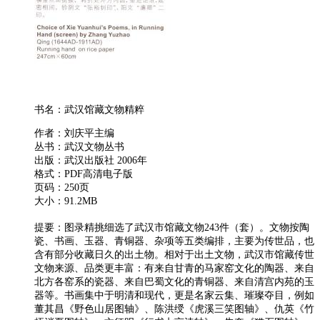
书名：武汉馆藏文物精粹
作者：刘庆平主编
丛书：武汉文物丛书
出版：武汉出版社 2006年
格式：PDF高清电子版
页码：250页
大小：91.2MB
提要：图录精挑细选了武汉市馆藏文物243件（套）。文物按陶
瓷、书画、玉器、青铜器、杂项等五类编排，主要为传世品，也
含有部分收藏日久的出土物。相对于出土文物，武汉市馆藏传世
文物来源、品类更丰富：有来自甘青的马家窑文化的陶器、来自
北方各窑系的瓷器、来自巴蜀文化的青铜器、来自清宫内苑的玉
器等。书画集中于明清和现代，更是名家云集、璀璨夺目，例如
董其昌《野色山居图轴》、陈洪绶《虎溪三笑图轴》、仇英《竹