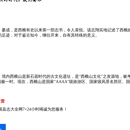
》纂成，是西樵有史以来第一部志书，令人喜悦。该志翔实地记述了西樵
的足迹，对于鉴古知今，继往开来，自有其特殊的意义。
境内西樵山是新石器时代的古文化遗址，是“西樵山文化”之发源地，被考
盛极一时。现在，西樵山是国家“AAAA”级旅游区、国家级风景名胜区、
发货
县志大全网7×24小时竭诚为您服务！