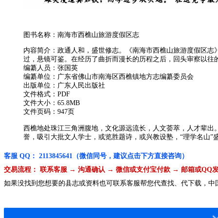
图书名称：南海市西樵山旅游度假区志
内容简介：政通人和，盛世修志。《南海市西樵山旅游度假区志
过，悬镜可鉴。在经历了曲折而漫长的历程之后，回头审察以往
编纂人员：张国英
编纂单位：广东省佛山市南海区西樵镇地方志编纂委员会
出版单位：广东人民出版社
文件格式：PDF
文件大小：65.8MB
文件页码：947页
西樵地处珠江三角洲腹地，文化源远流长，人文荟萃，人才辈出。
誉，吸引大批文人学士，或览胜题诗，或兴教设塾，“理学名山”
客服 QQ： 2113845641（微信同号，建议点击下方直接咨询）
交易流程： 联系客服 → 沟通确认 → 微信或支付宝付款 → 邮箱或QQ
如果没找到您想要的县志或资料也可联系客服帮您代查找、代下载，中国