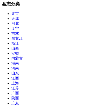
县志分类
北京
天津
河北
辽宁
吉林
黑龙江
浙江
山西
安徽
内蒙古
湖南
河南
山东
江西
上海
江苏
广西
陕西
广东