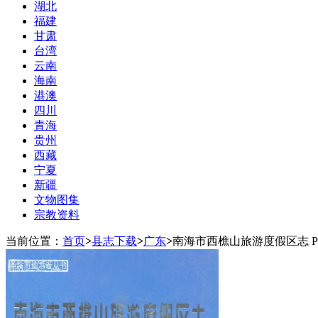
湖北
福建
甘肃
台湾
云南
海南
港澳
四川
青海
贵州
西藏
宁夏
新疆
文物图集
宗教资料
当前位置：
首页
>
县志下载
>
广东
>
南海市西樵山旅游度假区志 P