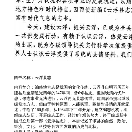
图书名称：云浮县志
内容简介：编修地方志是我国的文化传统，云浮县自明万历五年
建县后至清道光四年的247年间，曾6修县志。但因晚清内忧外
患，修志事业无法进行，云浮再无县志传世。建国后虽提出继续
编修地方志，但由于种种原因，未能实现。致使对县情的系统记
述，中断了160多年。从1984年下半年开始，建立编志机构，组
织编志队伍，开展编志工作。经过8年艰苦努力，终于编成新中
国成立后第一部《云浮县志》。本志记述了该县的自然、政治、
经济、文化、科技等各方面发展的历史与现状。