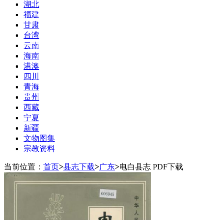
湖北
福建
甘肃
台湾
云南
海南
港澳
四川
青海
贵州
西藏
宁夏
新疆
文物图集
宗教资料
当前位置：
首页
>
县志下载
>
广东
>
电白县志 PDF下载