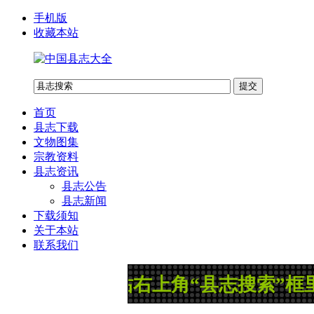
手机版
收藏本站
首页
县志下载
文物图集
宗教资料
县志资讯
县志公告
县志新闻
下载须知
关于本站
联系我们
以在网站右上角“县志搜索”框里输入县