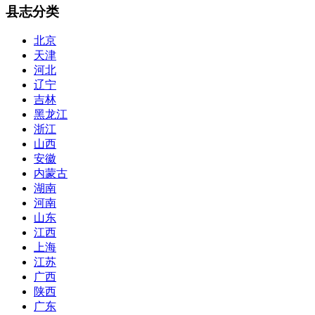
县志分类
北京
天津
河北
辽宁
吉林
黑龙江
浙江
山西
安徽
内蒙古
湖南
河南
山东
江西
上海
江苏
广西
陕西
广东