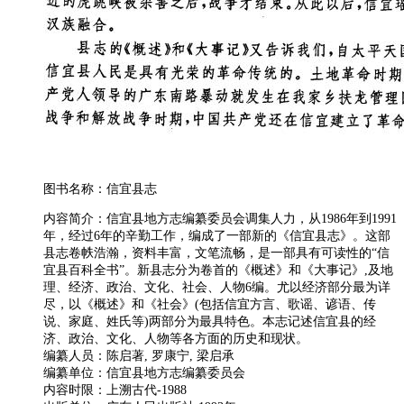
图书名称：信宜县志
内容简介：信宜县地方志编纂委员会调集人力，从1986年到1991
年，经过6年的辛勤工作，编成了一部新的《信宜县志》。这部
县志卷帙浩瀚，资料丰富，文笔流畅，是一部具有可读性的“信
宜县百科全书”。新县志分为卷首的《概述》和《大事记》,及地
理、经济、政治、文化、社会、人物6编。尤以经济部分最为详
尽，以《概述》和《社会》(包括信宜方言、歌谣、谚语、传
说、家庭、姓氏等)两部分为最具特色。本志记述信宜县的经
济、政治、文化、人物等各方面的历史和现状。
编纂人员：陈启著, 罗康宁, 梁启承
编纂单位：信宜县地方志编纂委员会
内容时限：上溯古代-1988