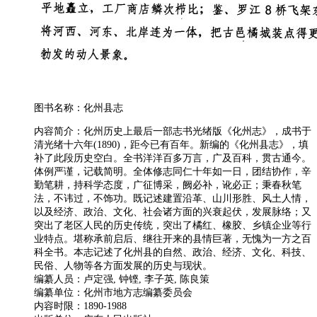
图书名称：化州县志
内容简介：化州历史上最后一部志书光绪版《化州志》，成书于
清光绪十六年(1890)，距今已有百年。新编的《化州县志》，填
补了此段历史空白。全书洋洋百多万言，广及百科，贯古通今。
体例严谨，记载简明。全体修志同仁十年如一日，团结协作，辛
勤笔耕，持科学态度，广征博采，阙必补，讹必正；秉春秋笔
法，不讳过，不饰功。既记述建置沿革、山川形胜、风土人情，
以及经济、政治、文化、社会诸方面的兴衰起伏，发展脉络；又
突出了老区人民的历史传统，突出了橘红、橡胶、乡镇企业等行
业特点。堪称承前启后、继往开来的县情巨著，无愧为一方之百
科全书。本志记述了化州县的自然、政治、经济、文化、科技、
民俗、人物等各方面发展的历史与现状。
编纂人员：卢定强, 钟铿, 李子英, 陈良策
编纂单位：化州市地方志编纂委员会
内容时限：1890-1988