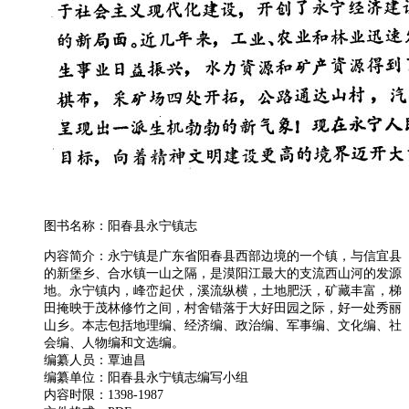
图书名称：阳春县永宁镇志
内容简介：永宁镇是广东省阳春县西部边境的一个镇，与信宜县
的新堡乡、合水镇一山之隔，是漠阳江最大的支流西山河的发源
地。永宁镇内，峰峦起伏，溪流纵横，土地肥沃，矿藏丰富，梯
田掩映于茂林修竹之间，村舍错落于大好田园之际，好一处秀丽
山乡。本志包括地理编、经济编、政治编、军事编、文化编、社
会编、人物编和文选编。
编纂人员：覃迪昌
编纂单位：阳春县永宁镇志编写小组
内容时限：1398-1987