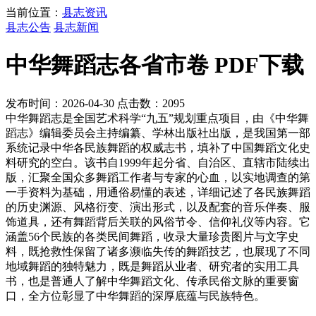
当前位置：
县志资讯
县志公告
县志新闻
中华舞蹈志各省市卷 PDF下载
发布时间：2026-04-30 点击数：2095
中华舞蹈志是全国艺术科学“九五”规划重点项目，由《中华舞
蹈志》编辑委员会主持编纂、学林出版社出版，是我国第一部
系统记录中华各民族舞蹈的权威志书，填补了中国舞蹈文化史
料研究的空白。该书自1999年起分省、自治区、直辖市陆续出
版，汇聚全国众多舞蹈工作者与专家的心血，以实地调查的第
一手资料为基础，用通俗易懂的表述，详细记述了各民族舞蹈
的历史渊源、风格衍变、演出形式，以及配套的音乐伴奏、服
饰道具，还有舞蹈背后关联的风俗节令、信仰礼仪等内容。它
涵盖56个民族的各类民间舞蹈，收录大量珍贵图片与文字史
料，既抢救性保留了诸多濒临失传的舞蹈技艺，也展现了不同
地域舞蹈的独特魅力，既是舞蹈从业者、研究者的实用工具
书，也是普通人了解中华舞蹈文化、传承民俗文脉的重要窗
口，全方位彰显了中华舞蹈的深厚底蕴与民族特色。