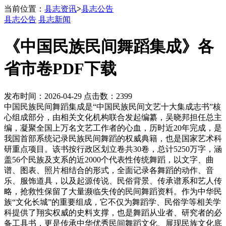
当前位置：
县志资讯
>
县志公告
县志公告
县志新闻
《中国民族民间舞蹈集成》各
省市卷PDF下载
发布时间：2026-04-29 点击数：2399
中国民族民间舞蹈集成是“中国民族民间文艺十大集成志书”核
心组成部分，由相关文化机构联合发起编纂，吴晓邦担任总主
编，凝聚全国上万名文艺工作者的心血，历时近20年完成，是
我国首部系统记录民族民间舞蹈的权威典籍，也是国家艺术科
研重点项目。该书按行政区划立卷共30卷，总计5250万字，涵
盖56个民族及支系的近2000个代表性传统舞蹈，以文字、曲
谱、图表、照片相结合的形式，全面记录各舞蹈的动作、音
乐、服饰道具，以及起源传说、民俗背景、传承谱系和艺人传
略，抢救性保留了大量濒临失传的民间舞蹈资料。作为中华民
族“文化长城”的重要组成，它不仅为舞蹈学、民俗学等相关学
科提供了翔实权威的史料支撑，也是舞蹈从业者、研究者的必
备工具书，更是传承中华优秀民间舞蹈文化、展现民族文化底