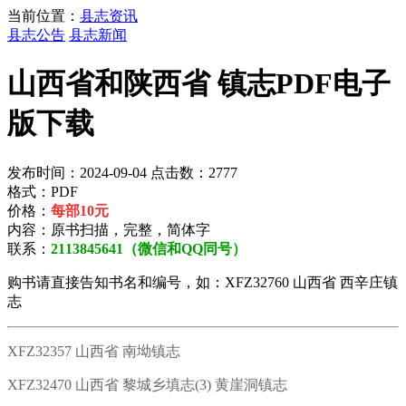
当前位置：
县志资讯
县志公告
县志新闻
山西省和陕西省 镇志PDF电子
版下载
发布时间：2024-09-04 点击数：2777
格式：PDF
价格：
每部10元
内容：原书扫描，完整，简体字
联系：
2113845641（微信和QQ同号）
购书请直接告知书名和编号，如：XFZ32760 山西省 西辛庄镇
志
XFZ32357 山西省 南坳镇志
XFZ32470 山西省 黎城乡填志(3) 黄崖洞镇志